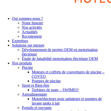
Qui sommes-nous ?
Notre histoire
Nos activités
Actualités
Recrutement
Expertises
Solutions sur mesure
Développement de projets OEM en motorisation
électrique
Étude de faisabilité motorisation électrique OEM
Nos produits
Piscine
Moteurs et coffrets de couvertures de piscine –
COVEO
Pompes de piscine
Sport et Bien-être
Turbines de nage – SWIMEO
Agroalimentaire
Motoréducteurs pour agitateurs et pompes de
lavage tanks à lait
Portails et ouvrants