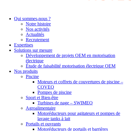
Qui sommes-nous ?
Notre histoire
Nos activités
Actualités
Recrutement
Expertises
Solutions sur mesure
Développement de projets OEM en motorisation
électrique
Étude de faisabilité motorisation électrique OEM
Nos produits
Piscine
Moteurs et coffrets de couvertures de piscine –
COVEO
Pompes de piscine
Sport et Bien-être
Turbines de nage – SWIMEO
Agroalimentaire
Motoréducteurs pour agitateurs et pompes de
lavage tanks à lait
Portails et ouvrants
Motoréducteurs de portails et barrières