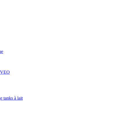
ue
 COVEO
 tanks à lait