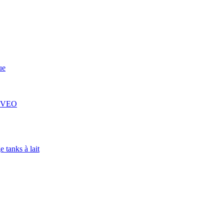
ue
 COVEO
 tanks à lait