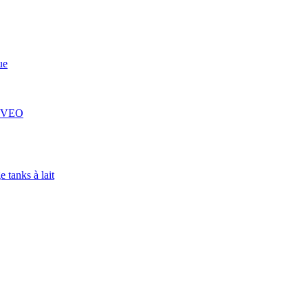
ue
 COVEO
 tanks à lait