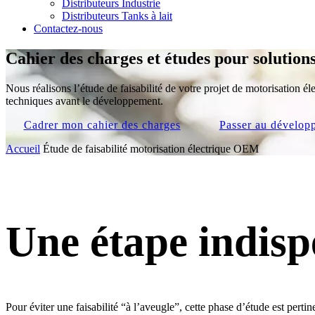
Distributeurs Industrie
Distributeurs Tanks à lait
Contactez-nous
Cahier des charges et études
pour solution
Nous réalisons l’étude de faisabilité de votre projet de motorisation éle
techniques avant le développement.
Cadrer mon cahier des charges
Passer au dévelo
Accueil
Étude de faisabilité motorisation électrique OEM
Une étape indisp
Pour éviter une faisabilité “à l’aveugle”, cette phase d’étude est perti