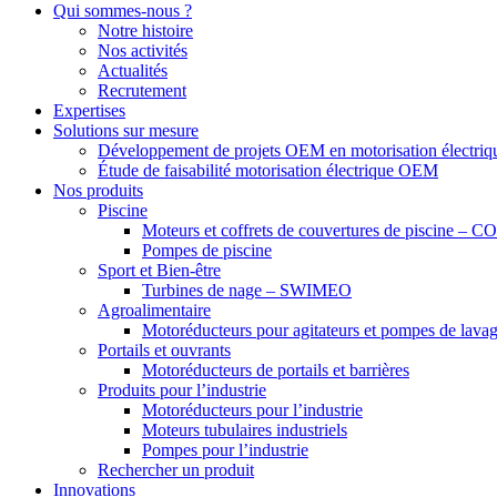
Qui sommes-nous ?
Notre histoire
Nos activités
Actualités
Recrutement
Expertises
Solutions sur mesure
Développement de projets OEM en motorisation électriq
Étude de faisabilité motorisation électrique OEM
Nos produits
Piscine
Moteurs et coffrets de couvertures de piscine –
Pompes de piscine
Sport et Bien-être
Turbines de nage – SWIMEO
Agroalimentaire
Motoréducteurs pour agitateurs et pompes de lavage
Portails et ouvrants
Motoréducteurs de portails et barrières
Produits pour l’industrie
Motoréducteurs pour l’industrie
Moteurs tubulaires industriels
Pompes pour l’industrie
Rechercher un produit
Innovations