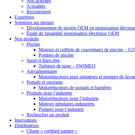
Nos activités
Actualités
Recrutement
Expertises
Solutions sur mesure
Développement de projets OEM en motorisation électriq
Étude de faisabilité motorisation électrique OEM
Nos produits
Piscine
Moteurs et coffrets de couvertures de piscine –
Pompes de piscine
Sport et Bien-être
Turbines de nage – SWIMEO
Agroalimentaire
Motoréducteurs pour agitateurs et pompes de lavage
Portails et ouvrants
Motoréducteurs de portails et barrières
Produits pour l’industrie
Motoréducteurs pour l’industrie
Moteurs tubulaires industriels
Pompes pour l’industrie
Rechercher un produit
Innovations
Distributeurs
Charte « certified partner »