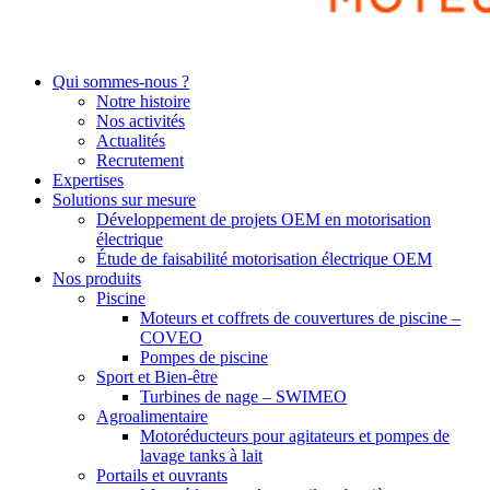
Qui sommes-nous ?
Notre histoire
Nos activités
Actualités
Recrutement
Expertises
Solutions sur mesure
Développement de projets OEM en motorisation
électrique
Étude de faisabilité motorisation électrique OEM
Nos produits
Piscine
Moteurs et coffrets de couvertures de piscine –
COVEO
Pompes de piscine
Sport et Bien-être
Turbines de nage – SWIMEO
Agroalimentaire
Motoréducteurs pour agitateurs et pompes de
lavage tanks à lait
Portails et ouvrants