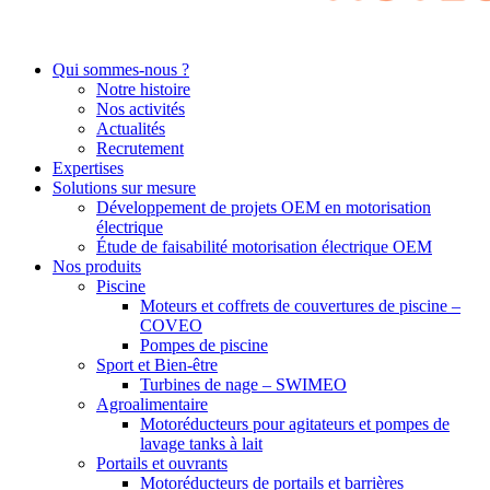
Qui sommes-nous ?
Notre histoire
Nos activités
Actualités
Recrutement
Expertises
Solutions sur mesure
Développement de projets OEM en motorisation
électrique
Étude de faisabilité motorisation électrique OEM
Nos produits
Piscine
Moteurs et coffrets de couvertures de piscine –
COVEO
Pompes de piscine
Sport et Bien-être
Turbines de nage – SWIMEO
Agroalimentaire
Motoréducteurs pour agitateurs et pompes de
lavage tanks à lait
Portails et ouvrants
Motoréducteurs de portails et barrières