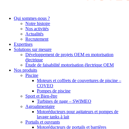
Qui sommes-nous ?
Notre histoire
Nos activités
Actualités
Recrutement
Expertises
Solutions sur mesure
Développement de projets OEM en motorisation
électrique
Étude de faisabilité motorisation électrique OEM
Nos produits
Piscine
Moteurs et coffrets de couvertures de piscine –
COVEO
Pompes de piscine
Sport et Bien-être
Turbines de nage – SWIMEO
Agroalimentaire
Motoréducteurs pour agitateurs et pompes de
lavage tanks à lait
Portails et ouvrants
Motoréducteurs de portails et barrières