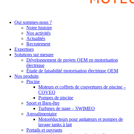
Qui sommes-nous ?
Notre histoire
Nos activités
Actualités
Recrutement
Expertises
Solutions sur mesure
Développement de projets OEM en motorisation
électrique
Étude de faisabilité motorisation électrique OEM
Nos produits
Piscine
Moteurs et coffrets de couvertures de piscine –
COVEO
Pompes de piscine
Sport et Bien-être
Turbines de nage – SWIMEO
Agroalimentaire
Motoréducteurs pour agitateurs et pompes de
lavage tanks à lait
Portails et ouvrants