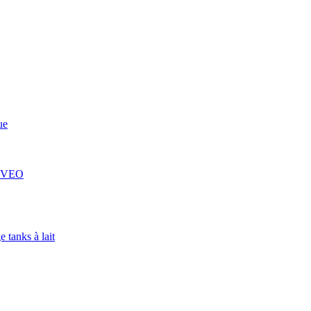
ue
 COVEO
 tanks à lait