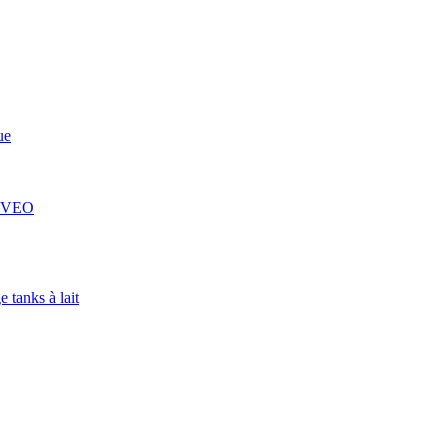
ue
 COVEO
 tanks à lait