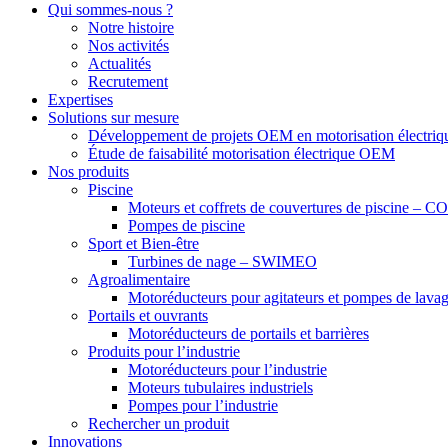
Qui sommes-nous ?
Notre histoire
Nos activités
Actualités
Recrutement
Expertises
Solutions sur mesure
Développement de projets OEM en motorisation électriq
Étude de faisabilité motorisation électrique OEM
Nos produits
Piscine
Moteurs et coffrets de couvertures de piscine –
Pompes de piscine
Sport et Bien-être
Turbines de nage – SWIMEO
Agroalimentaire
Motoréducteurs pour agitateurs et pompes de lavage
Portails et ouvrants
Motoréducteurs de portails et barrières
Produits pour l’industrie
Motoréducteurs pour l’industrie
Moteurs tubulaires industriels
Pompes pour l’industrie
Rechercher un produit
Innovations