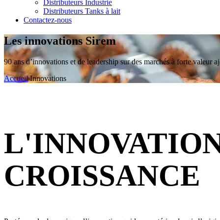
Distributeurs Industrie
Distributeurs Tanks à lait
Contactez-nous
Les innovations Sirem
90 ans d’innovations et de leadership sur des marchés à forte valeur aj
Accueil
Innovations
L'INNOVATIO
CROISSANCE