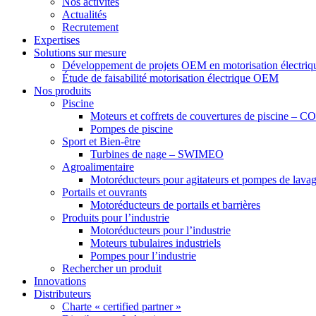
Nos activités
Actualités
Recrutement
Expertises
Solutions sur mesure
Développement de projets OEM en motorisation électriq
Étude de faisabilité motorisation électrique OEM
Nos produits
Piscine
Moteurs et coffrets de couvertures de piscine –
Pompes de piscine
Sport et Bien-être
Turbines de nage – SWIMEO
Agroalimentaire
Motoréducteurs pour agitateurs et pompes de lavage
Portails et ouvrants
Motoréducteurs de portails et barrières
Produits pour l’industrie
Motoréducteurs pour l’industrie
Moteurs tubulaires industriels
Pompes pour l’industrie
Rechercher un produit
Innovations
Distributeurs
Charte « certified partner »