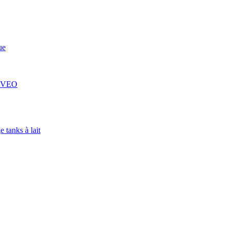
ue
 COVEO
 tanks à lait