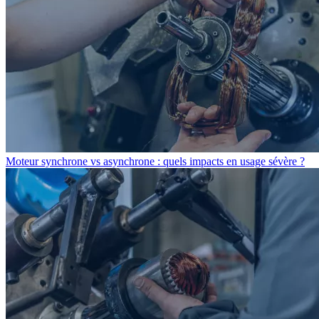
Moteur synchrone vs asynchrone : quels impacts en usage sévère ?