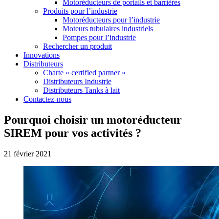
Motoréducteurs de portails et barrières
Produits pour l’industrie
Motoréducteurs pour l’industrie
Moteurs tubulaires industriels
Pompes pour l’industrie
Rechercher un produit
Innovations
Distributeurs
Charte « certified partner »
Distributeurs Industrie
Distributeurs Tanks à lait
Contactez-nous
Pourquoi choisir un motoréducteur
SIREM pour vos activités ?
21 février 2021