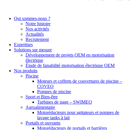
Qui sommes-nous ?
Notre histoire
Nos activités
Actualités
Recrutement
Expertises
Solutions sur mesure
Développement de projets OEM en motorisation
électrique
Étude de faisabilité motorisation électrique OEM
Nos produits
Piscine
Moteurs et coffrets de couvertures de piscine –
COVEO
Pompes de piscine
Sport et Bien-être
Turbines de nage – SWIMEO
Agroalimentaire
Motoréducteurs pour agitateurs et pompes de
lavage tanks à lait
Portails et ouvrants
Motoréducteurs de portails et barrières