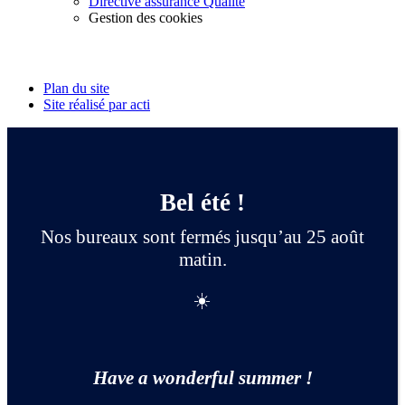
Directive assurance Qualité
Gestion des cookies
Suivez-nous
Plan du site
Site réalisé par acti
Bel été !
Nos bureaux sont fermés jusqu’au 25 août
matin.
☀️
Have a wonderful summer !