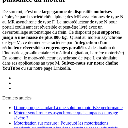
De surcroît, c’est une
large
gamme
de
dispositifs motorisés
déployée par la société rhônalpine ; des MR asynchrones de type N
au MR asynchrone de type F. Le motoréducteur de type N pour
portail coulissant est réversible et peut-être livré avec un
déverrouillage automatique du frein. Ce dispositif peut
supporter
jusqu’à
une
masse
de
plus
800
kg
. Quant au moteur asynchrone
de type M, ce dernier se caractérise par l’
intégration d’un
réducteur réversible à engrenages parallèles
à destination de
l’industrie agro-alimentaire et médical (agitation, barrière motorisée).
En somme, le moto-réducteur asynchrone de type L est similaire
dans ses applications au type M.
Suivez
–
nous
sur
notre
chaîne
YouTube
ou sur notre page LinkedIn.
Derniers articles
D’une pompe standard à une solution motorisée performante
Moteur synchrone vs asynchrone : quels impacts en usage
sévère ?
Motorisation sur mesure : Pourquoi les motorisations