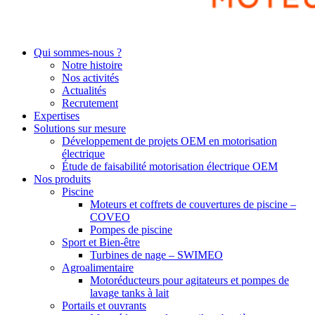
Qui sommes-nous ?
Notre histoire
Nos activités
Actualités
Recrutement
Expertises
Solutions sur mesure
Développement de projets OEM en motorisation
électrique
Étude de faisabilité motorisation électrique OEM
Nos produits
Piscine
Moteurs et coffrets de couvertures de piscine –
COVEO
Pompes de piscine
Sport et Bien-être
Turbines de nage – SWIMEO
Agroalimentaire
Motoréducteurs pour agitateurs et pompes de
lavage tanks à lait
Portails et ouvrants