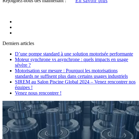
Rejoignez-nous dès maintenant :
En savoir plus
Derniers articles
D’une pompe standard à une solution motorisée performante
Moteur synchrone vs asynchrone : quels impacts en usage
sévère ?
Motorisation sur mesure : Pourquoi les motorisations
standards ne suffisent plus dans certains usages industriels
SIREM au Salon Piscine Global 2024 – Venez rencontrer nos
équipes !
Venez nous rencontrer !