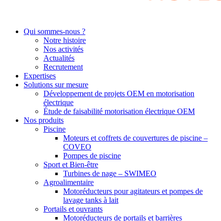
Qui sommes-nous ?
Notre histoire
Nos activités
Actualités
Recrutement
Expertises
Solutions sur mesure
Développement de projets OEM en motorisation
électrique
Étude de faisabilité motorisation électrique OEM
Nos produits
Piscine
Moteurs et coffrets de couvertures de piscine –
COVEO
Pompes de piscine
Sport et Bien-être
Turbines de nage – SWIMEO
Agroalimentaire
Motoréducteurs pour agitateurs et pompes de
lavage tanks à lait
Portails et ouvrants
Motoréducteurs de portails et barrières