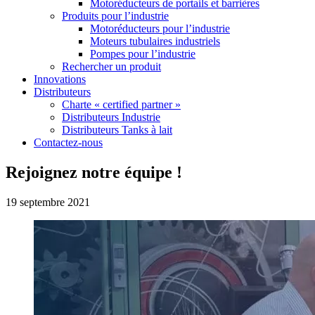
Motoréducteurs de portails et barrières
Produits pour l’industrie
Motoréducteurs pour l’industrie
Moteurs tubulaires industriels
Pompes pour l’industrie
Rechercher un produit
Innovations
Distributeurs
Charte « certified partner »
Distributeurs Industrie
Distributeurs Tanks à lait
Contactez-nous
Rejoignez notre équipe !
19 septembre 2021