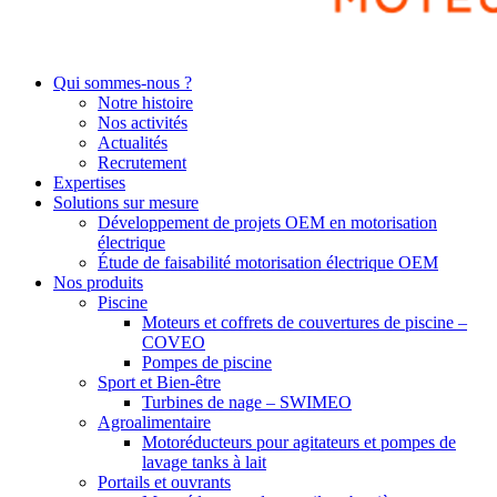
Qui sommes-nous ?
Notre histoire
Nos activités
Actualités
Recrutement
Expertises
Solutions sur mesure
Développement de projets OEM en motorisation
électrique
Étude de faisabilité motorisation électrique OEM
Nos produits
Piscine
Moteurs et coffrets de couvertures de piscine –
COVEO
Pompes de piscine
Sport et Bien-être
Turbines de nage – SWIMEO
Agroalimentaire
Motoréducteurs pour agitateurs et pompes de
lavage tanks à lait
Portails et ouvrants