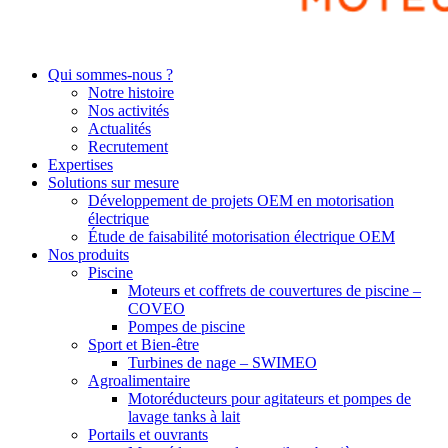
Qui sommes-nous ?
Notre histoire
Nos activités
Actualités
Recrutement
Expertises
Solutions sur mesure
Développement de projets OEM en motorisation
électrique
Étude de faisabilité motorisation électrique OEM
Nos produits
Piscine
Moteurs et coffrets de couvertures de piscine –
COVEO
Pompes de piscine
Sport et Bien-être
Turbines de nage – SWIMEO
Agroalimentaire
Motoréducteurs pour agitateurs et pompes de
lavage tanks à lait
Portails et ouvrants