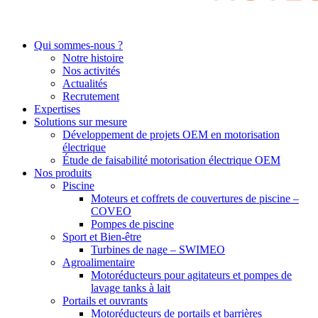
Qui sommes-nous ?
Notre histoire
Nos activités
Actualités
Recrutement
Expertises
Solutions sur mesure
Développement de projets OEM en motorisation
électrique
Étude de faisabilité motorisation électrique OEM
Nos produits
Piscine
Moteurs et coffrets de couvertures de piscine –
COVEO
Pompes de piscine
Sport et Bien-être
Turbines de nage – SWIMEO
Agroalimentaire
Motoréducteurs pour agitateurs et pompes de
lavage tanks à lait
Portails et ouvrants
Motoréducteurs de portails et barrières