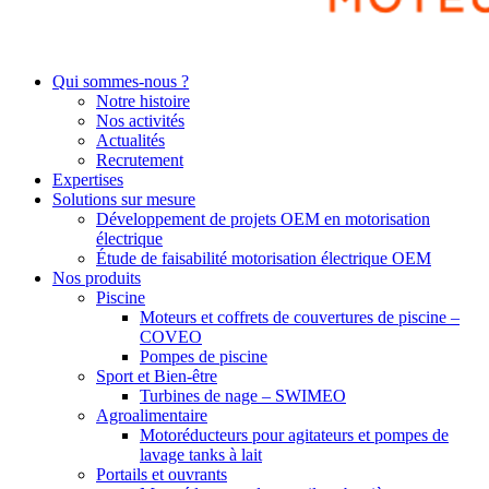
Qui sommes-nous ?
Notre histoire
Nos activités
Actualités
Recrutement
Expertises
Solutions sur mesure
Développement de projets OEM en motorisation
électrique
Étude de faisabilité motorisation électrique OEM
Nos produits
Piscine
Moteurs et coffrets de couvertures de piscine –
COVEO
Pompes de piscine
Sport et Bien-être
Turbines de nage – SWIMEO
Agroalimentaire
Motoréducteurs pour agitateurs et pompes de
lavage tanks à lait
Portails et ouvrants