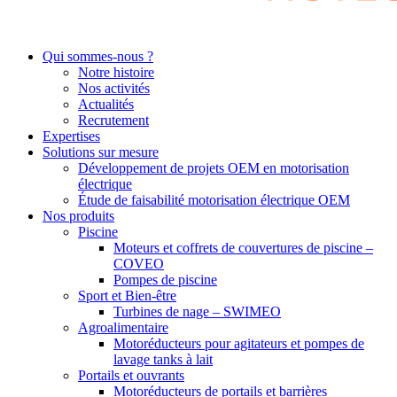
Qui sommes-nous ?
Notre histoire
Nos activités
Actualités
Recrutement
Expertises
Solutions sur mesure
Développement de projets OEM en motorisation
électrique
Étude de faisabilité motorisation électrique OEM
Nos produits
Piscine
Moteurs et coffrets de couvertures de piscine –
COVEO
Pompes de piscine
Sport et Bien-être
Turbines de nage – SWIMEO
Agroalimentaire
Motoréducteurs pour agitateurs et pompes de
lavage tanks à lait
Portails et ouvrants
Motoréducteurs de portails et barrières